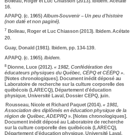
Boileau, Roger et Luc Chiasson (2013)
. Ibidem. Acétate
16.
APAPQ. (c. 1965)
Album-Souvenir – Un peu d’histoire
(non daté et non paginé).
7
Boileau, Roger et Luc Chiasson (2013).
Ibidem. Acétate
20.
Guay, Donald (1981). Ibidem
,
pp. 134-139.
APAPQ. (c. 1965).
Ibidem.
8
Dionne, Luce (2012).
« 1982, Confédération des
éducateurs physiques du Québec, CÉPQ et CÉÉPQ »
.
[Notes chronologiques]. Document inédit déposé au
Laboratoire de recherche sur la culture corporelle des
québécois (LARECQ), Département d’éducation
physique, Université Laval, Dossier CEPQ, juin.
Rousseau, Nicole et Richard Paquet (2014).
« 1981,
Association des diplômés en éducation physique de la
région de Québec, ADEPRQ
». [Notes chronologiques].
Document inédit déposé au Laboratoire de recherche
sur la culture corporelle des québécois (LARECQ),
Département d’éducation physique, Université Laval,